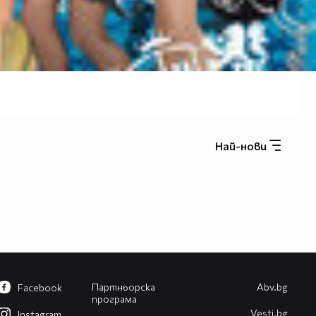
Най-нови
Партньорска
Abv.bg
Facebook
програма
Vesti.bg
Instagram