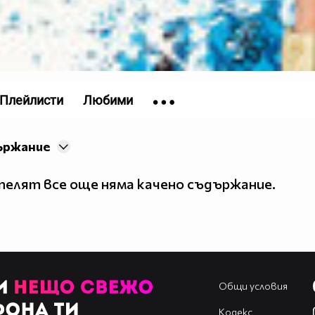
Плейлисти
Любими
ържание
елят все още няма качено съдържание.
Общи условия
Кодекс