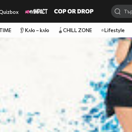
Quizbox
 TIME
👂 Клю – клю
🪀CHILL ZONE
⭐Lifestyle