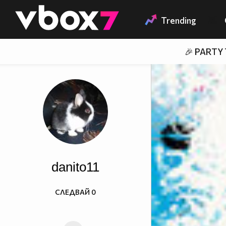
Member of
👾
Trending
🎉 PARTY
danito11
СЛЕДВАЙ
0