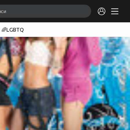
🌈LGBTQ