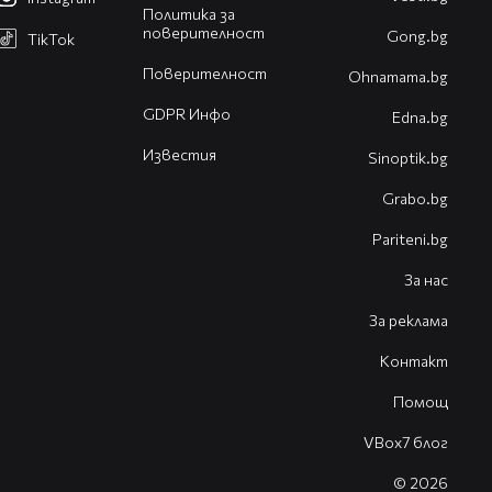
Политика за
поверителност
Gong.bg
TikTok
Поверителност
Оhnamama.bg
GDPR Инфо
Edna.bg
Известия
Sinoptik.bg
Grabo.bg
Pariteni.bg
За нас
За реклама
Контакт
Помощ
VBox7 блог
© 2026