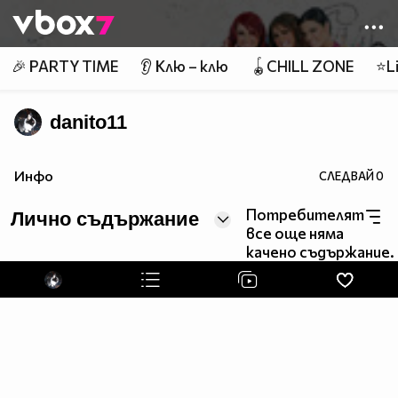
Member of
👾
🎉 PARTY TIME
👂 Клю – клю
🪀CHILL ZONE
⭐Li
danito11
Инфо
СЛЕДВАЙ
0
Потребителят
Лично съдържание
все още няма
качено съдържание.