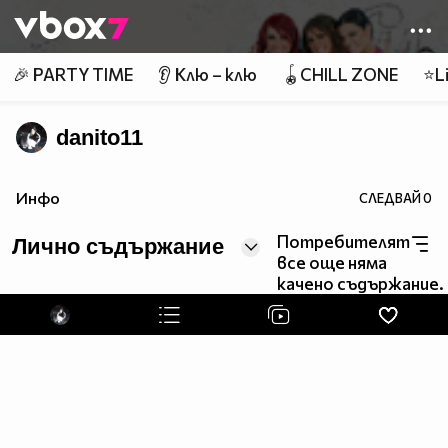
Member of
👾
🎉 PARTY TIME
👂 Клю – клю
🪀CHILL ZONE
⭐Li
danito11
Инфо
СЛЕДВАЙ
0
Потребителят
Лично съдържание
все още няма
качено съдържание.