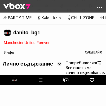
Member of
👾
🎉 PARTY TIME
👂 Клю – клю
🪀CHILL ZONE
⭐Li
danito_bg1
Manchester United Forever
Инфо
СЛЕДВАЙ
0
Потребителят
Лично съдържание
все още няма
качено съдържание.