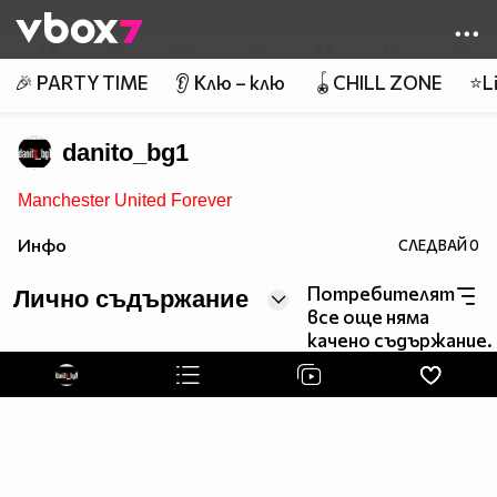
Member of
👾
🎉 PARTY TIME
👂 Клю – клю
🪀CHILL ZONE
⭐Li
danito_bg1
Manchester United Forever
Инфо
СЛЕДВАЙ
0
Потребителят
Лично съдържание
все още няма
качено съдържание.