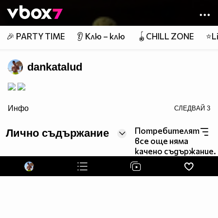
Member of
👾
🎉 PARTY TIME
👂 Клю – клю
🪀CHILL ZONE
⭐Li
dankatalud
>
Инфо
СЛЕДВАЙ
3
Потребителят
Лично съдържание
все още няма
качено съдържание.