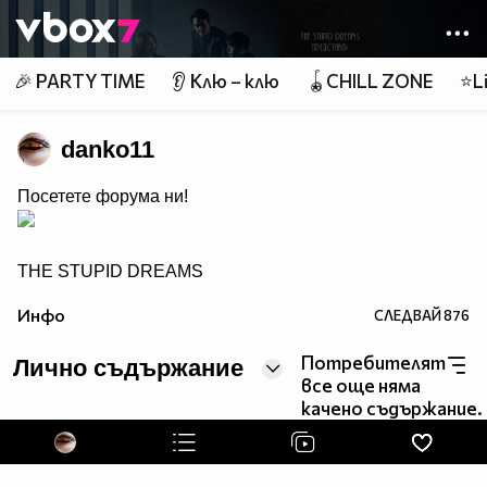
Member of
👾
🎉 PARTY TIME
👂 Клю – клю
🪀CHILL ZONE
⭐Li
danko11
Посетете форума ни!
THE STUPID DREAMS
- Азиатски филми, сериали и музика
Инфо
СЛЕДВАЙ
876
Потребителят
Лично съдържание
все още няма
качено съдържание.