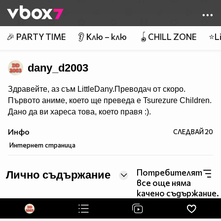
Member of
👾
🎉 PARTY TIME
👂 Клю – клю
🪀CHILL ZONE
⭐Li
dany_d2003
Здравейте, аз съм LittleDany.Преводач от скоро.
Първото аниме, което ще преведа е Tsurezure Children.
Дано да ви хареса това, което правя :).
Инфо
СЛЕДВАЙ
20
Интернет страница
Потребителят
Лично съдържание
все още няма
качено съдържание.