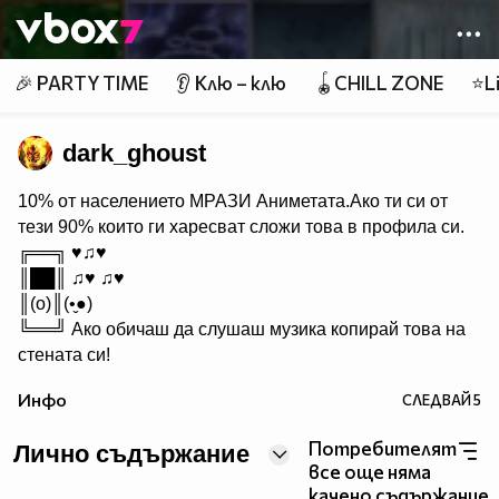
Member of
👾
🎉 PARTY TIME
👂 Клю – клю
🪀CHILL ZONE
⭐Li
dark_ghoust
10% от населението МРАЗИ Aниметата.Ако ти си от
тези 90% които ги харесват сложи това в профила си.
╔══╗ ♥♫♥
║██║ ♫♥ ♫♥
║(o)║(•̬●)
╚══╝ Ако обичаш да слушаш музика копирай това на
стената си!
Инфо
СЛЕДВАЙ
5
Потребителят
Лично съдържание
все още няма
качено съдържание.