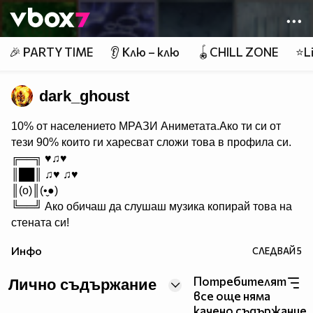
Member of
👾
🎉 PARTY TIME
👂 Клю – клю
🪀CHILL ZONE
⭐Li
dark_ghoust
10% от населението МРАЗИ Aниметата.Ако ти си от
тези 90% които ги харесват сложи това в профила си.
╔══╗ ♥♫♥
║██║ ♫♥ ♫♥
║(o)║(•̬●)
╚══╝ Ако обичаш да слушаш музика копирай това на
стената си!
Инфо
СЛЕДВАЙ
5
Потребителят
Лично съдържание
все още няма
качено съдържание.