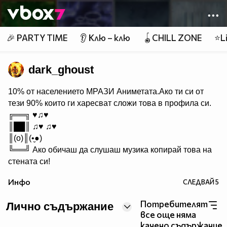
Member of
👾
🎉 PARTY TIME
👂 Клю – клю
🪀CHILL ZONE
⭐Li
dark_ghoust
10% от населението МРАЗИ Aниметата.Ако ти си от
тези 90% които ги харесват сложи това в профила си.
╔══╗ ♥♫♥
║██║ ♫♥ ♫♥
║(o)║(•̬●)
╚══╝ Ако обичаш да слушаш музика копирай това на
стената си!
Инфо
СЛЕДВАЙ
5
Потребителят
Лично съдържание
все още няма
качено съдържание.