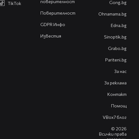
поверителност
Gong.bg
TikTok
Поверителност
Оhnamama.bg
GDPR Инфо
Edna.bg
Известия
Sinoptik.bg
Grabo.bg
Pariteni.bg
За нас
За реклама
Контакт
Помощ
VBox7 блог
© 2026
Всички права