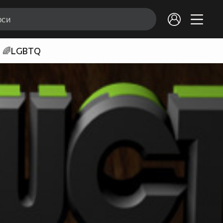
🌈LGBTQ