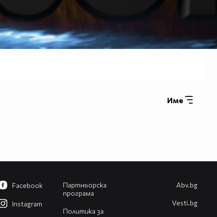
Име
Партньорска
Abv.bg
Facebook
програма
Vesti.bg
Instagram
Политика за