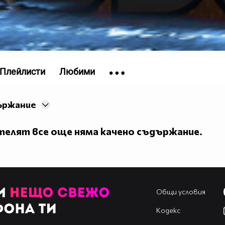
Плейлисти
Любими
~~~~~~
ържание
елят все още няма качено съдържание.
Общи условия
Кодекс