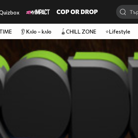
Quizbox
 TIME
👂 Клю – клю
🪀CHILL ZONE
⭐Lifestyle
~~~~~~~~~~~~~~~