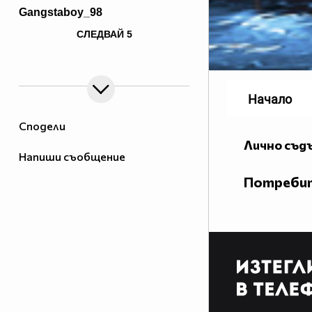
Gangstaboy_98
href="http://goo.gl/CPMLT"
СЛЕДВАЙ
5
target="_blank">cRazyr0fl
Доверeни водещи :
Водещ :
Екип:
Начало
Luckplayy
Помощници :
Сподели
~~~~~~~~~~~~~~~~~~~~~~~~~~~~~~~~~~~~~~~~~~~~~~
Лично съд
Напиши съобщение
Потребит