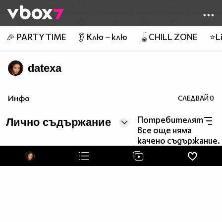
Member of
👾
🎉 PARTY TIME
👂 Клю – клю
🪀CHILL ZONE
⭐Li
datexa
Инфо
СЛЕДВАЙ
0
Потребителят
Лично съдържание
все още няма
качено съдържание.