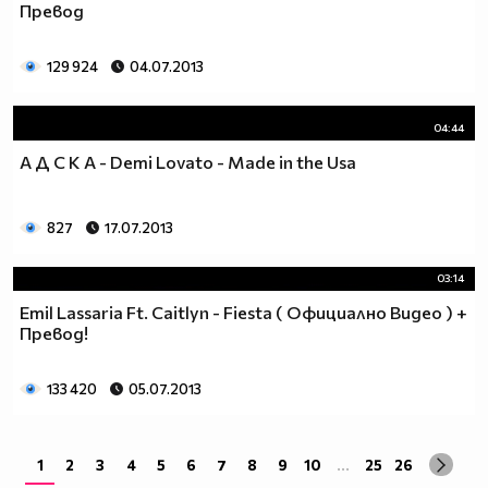
Превод
129 924
04.07.2013
04:44
А Д С К А - Demi Lovato - Made in the Usa
827
17.07.2013
03:14
Emil Lassaria Ft. Caitlyn - Fiesta ( Официално Видео ) +
Превод!
133 420
05.07.2013
1
2
3
4
5
6
7
8
9
10
...
25
26