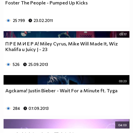
Foster The People - Pumped Up Kicks
25 799
23.02.2011
05:17
П Р Е М И Е Р А! Miley Cyrus, Mike Will Made It, Wiz
Khalifa и Juicy J - 23
526
25.09.2013
03:23
Адската! Justin Bieber - Wait For a Minute ft. Tyga
284
07.09.2013
04:03