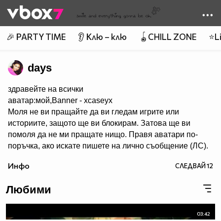
Member of
👾
🎉 PARTY TIME
👂 Клю – клю
🪀CHILL ZONE
⭐Li
days
здравейте на всички
аватар:мой,Banner - xcaseyx
Моля не ви пращайте да ви гледам игрите или
историите, защото ще ви блокирам. Затова ще ви
помоля да не ми пращате нищо. Правя аватари по-
поръчка, ако искате пишете на лично съобщение (ЛС).
Харесва ми да се запознавам с хора и да им помагам с
Инфо
СЛЕДВАЙ
12
каквото мога. Не участвам в конкурси. В сайта има
много хубави аватари,банери и клипове. Има много
Любими
красиви профили. Също ,че се запознах с много добри
хора. Е СЕГА НЕЩО ЗА МЕН. Така обичам много,много
и много да правя аватари. Идоли - Селена Гомез и
03:42