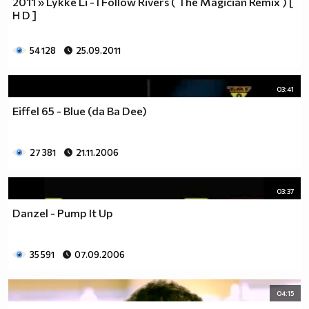
2011 » Lykke Li - I Follow Rivers ( The Magician Remix ) [
H D ]
54 128
25.09.2011
03:41
Eiffel 65 - Blue (da Ba Dee)
27 381
21.11.2006
03:37
Danzel - Pump It Up
35 591
07.09.2006
04:15