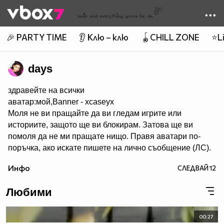
Member of
👾
🎉 PARTY TIME
👂 Клю – клю
🪀CHILL ZONE
⭐Li
days
здравейте на всички
аватар:мой,Banner - xcaseyx
Моля не ви пращайте да ви гледам игрите или
историите, защото ще ви блокирам. Затова ще ви
помоля да не ми пращате нищо. Правя аватари по-
поръчка, ако искате пишете на лично съобщение (ЛС).
Харесва ми да се запознавам с хора и да им помагам с
Инфо
СЛЕДВАЙ
12
каквото мога. Не участвам в конкурси. В сайта има
много хубави аватари,банери и клипове. Има много
Любими
красиви профили. Също ,че се запознах с много добри
хора. Е СЕГА НЕЩО ЗА МЕН. Така обичам много,много
и много да правя аватари. Идоли - Селена Гомез и
00:27