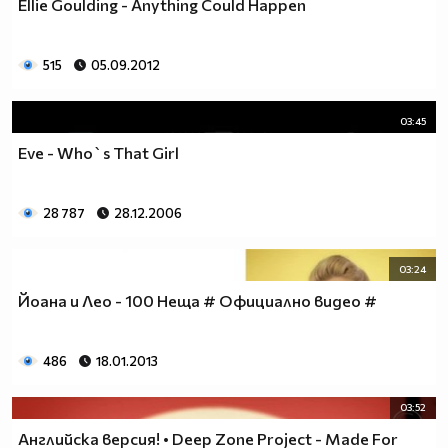
Ellie Goulding - Anything Could Happen
515
05.09.2012
03:45
Eve - Who`s That Girl
28 787
28.12.2006
03:24
Йоана и Лео - 100 Неща # Официално видео #
486
18.01.2013
03:52
Английска версия! • Deep Zone Project - Made For