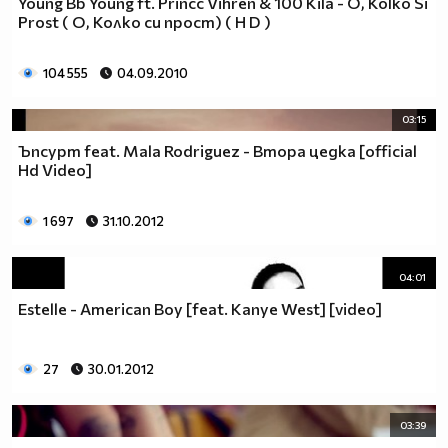
Young Bb Young ft. Princc Vihren & 100 Kila - O, Kolko Si
Prost ( О, Колко си прост) ( H D )
104 555
04.09.2010
03:15
Ъпсурт feat. Mala Rodriguez - Втора цедка [official
Hd Video]
1 697
31.10.2012
04:01
Estelle - American Boy [feat. Kanye West] [video]
27
30.01.2012
03:39