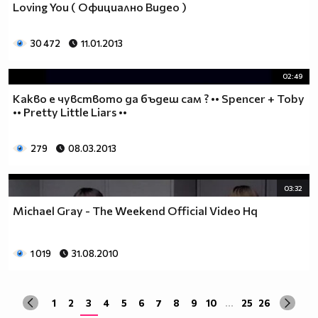
Loving You ( Официално Видео )
30 472
11.01.2013
02:49
Какво е чувството да бъдеш сам ? •• Spencer + Toby
•• Pretty Little Liars ••
279
08.03.2013
03:32
Michael Gray - The Weekend Official Video Hq
1 019
31.08.2010
1
2
3
4
5
6
7
8
9
10
...
25
26