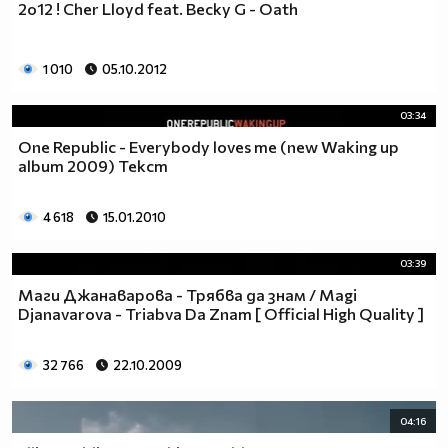
2o12 ! Cher Lloyd feat. Becky G - Oath
1 010
05.10.2012
03:34
One Republic - Everybody loves me (new Waking up
album 2009) Текст
4 618
15.01.2010
03:39
Маги Джанаварова - Трябва да знам / Magi
Djanavarova - Triabva Da Znam [ Official High Quality ]
32 766
22.10.2009
04:16