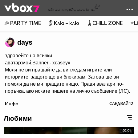
Member of
👾
🎉 PARTY TIME
👂 Клю – клю
🪀CHILL ZONE
⭐Li
days
здравейте на всички
аватар:мой,Banner - xcaseyx
Моля не ви пращайте да ви гледам игрите или
историите, защото ще ви блокирам. Затова ще ви
помоля да не ми пращате нищо. Правя аватари по-
поръчка, ако искате пишете на лично съобщение (ЛС).
Харесва ми да се запознавам с хора и да им помагам с
Инфо
СЛЕДВАЙ
12
каквото мога. Не участвам в конкурси. В сайта има
много хубави аватари,банери и клипове. Има много
Любими
красиви профили. Също ,че се запознах с много добри
хора. Е СЕГА НЕЩО ЗА МЕН. Така обичам много,много
05:04
и много да правя аватари. Идоли - Селена Гомез и