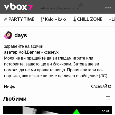
Member of
👾
🎉 PARTY TIME
👂 Клю – клю
🪀CHILL ZONE
⭐Li
days
здравейте на всички
аватар:мой,Banner - xcaseyx
Моля не ви пращайте да ви гледам игрите или
историите, защото ще ви блокирам. Затова ще ви
помоля да не ми пращате нищо. Правя аватари по-
поръчка, ако искате пишете на лично съобщение (ЛС).
Харесва ми да се запознавам с хора и да им помагам с
Инфо
СЛЕДВАЙ
12
каквото мога. Не участвам в конкурси. В сайта има
много хубави аватари,банери и клипове. Има много
Любими
красиви профили. Също ,че се запознах с много добри
хора. Е СЕГА НЕЩО ЗА МЕН. Така обичам много,много
и много да правя аватари. Идоли - Селена Гомез и
00:09