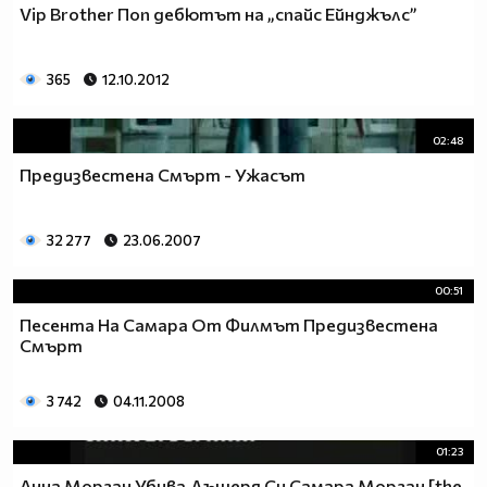
Vip Brother Поп дебютът на „спайс Ейнджълс”
365
12.10.2012
02:48
Предизвестена Смърт - Ужасът
32 277
23.06.2007
00:51
Песента На Самара От Филмът Предизвестeна
Смърт
3 742
04.11.2008
01:23
Анна Морган Убива Дъщеря Си Самара Морган [the