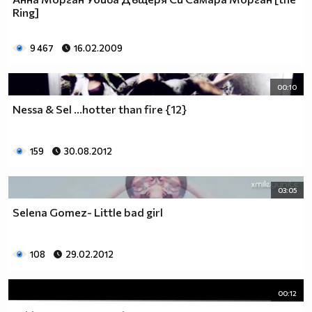
Ring]
9 467
16.02.2009
00:10
Nessa & Sel ...hotter than fire {12}
159
30.08.2012
03:05
Selena Gomez- Little bad girl
108
29.02.2012
00:12