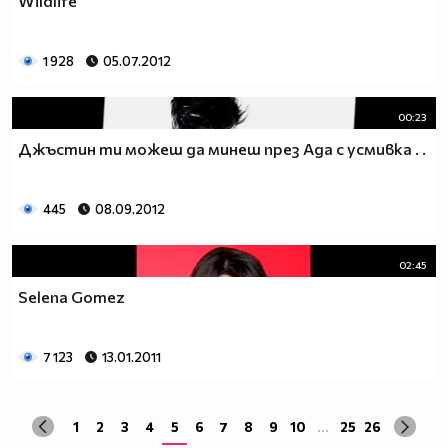
Wildlife
1 928
05.07.2012
00:23
Джъстин ти можеш да минеш през Ада с усмивка . .
445
08.09.2012
02:45
Selena Gomez
7 123
13.01.2011
1
2
3
4
5
6
7
8
9
10
...
25
26