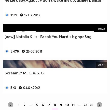
Не ме събуждай . . + don't wake me up; ashley benson.
1 139
12.07.2012
04:23
[new] Natalia Kills - Break You Hard + bg превод
2 476
25.02.2011
02:21
Scream // M. C. & S. G.
573
04.07.2012
1
2
...
5
6
7
8
9
10
11
...
25
26