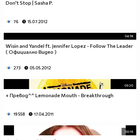
Don't Stop | Sasha P.
76
15.07.2012
04:58
Wisin and Yandel ft. Jennifer Lopez - Follow The Leader
( Официално Видео )
273
05.05.2012
03:20
+ Превод^^ Lemonade Mouth - Breakthrough
19 558
17.04.2011
00:16