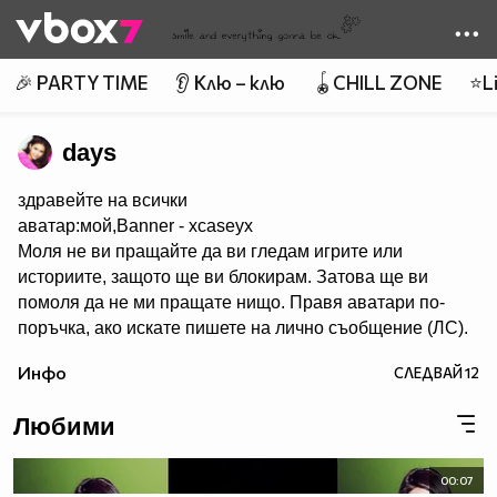
Member of
👾
🎉 PARTY TIME
👂 Клю – клю
🪀CHILL ZONE
⭐Li
days
здравейте на всички
аватар:мой,Banner - xcaseyx
Моля не ви пращайте да ви гледам игрите или
историите, защото ще ви блокирам. Затова ще ви
помоля да не ми пращате нищо. Правя аватари по-
поръчка, ако искате пишете на лично съобщение (ЛС).
Харесва ми да се запознавам с хора и да им помагам с
Инфо
СЛЕДВАЙ
12
каквото мога. Не участвам в конкурси. В сайта има
много хубави аватари,банери и клипове. Има много
Любими
красиви профили. Също ,че се запознах с много добри
хора. Е СЕГА НЕЩО ЗА МЕН. Така обичам много,много
и много да правя аватари. Идоли - Селена Гомез и
00:07