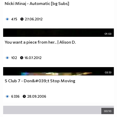
Nicki Minaj - Automatic [bg Subs]
475
27.06.2012
01:03
You want a piece from her.. | Alison D.
102
16.07.2012
03:53
S Club 7 - Don&#039;t Stop Moving
6 336
28.09.2006
00:10