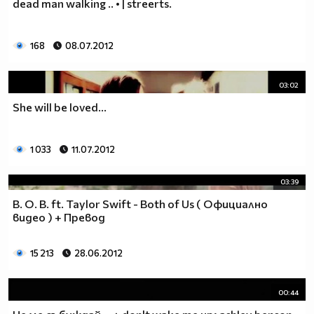
dead man walking .. • | streerts.
168
08.07.2012
03:02
She will be loved...
1 033
11.07.2012
03:39
B. O. B. ft. Taylor Swift - Both of Us ( Официално
видео ) + Превод
15 213
28.06.2012
00:44