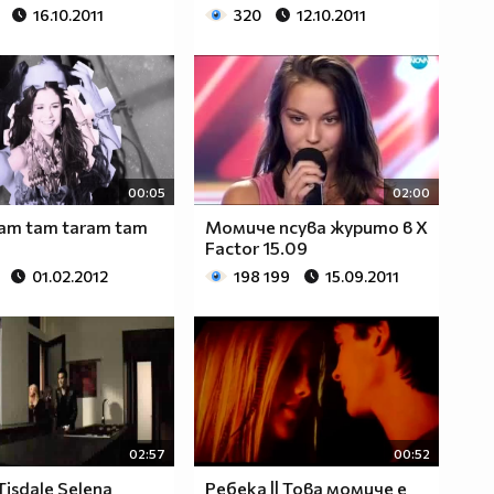
16.10.2011
320
12.10.2011
00:05
02:00
ram tam taram tam
Момиче псува журито в X
Factor 15.09
01.02.2012
198 199
15.09.2011
02:57
00:52
Tisdale Selena
Ребека || Това момиче е