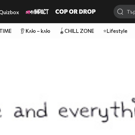
Quizbox
 TIME
👂 Клю – клю
🪀CHILL ZONE
⭐Lifestyle