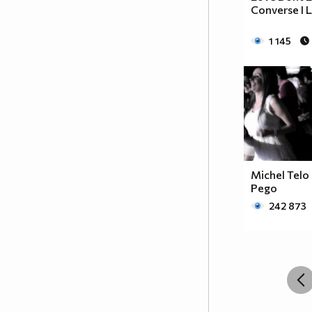
Converse I 
1 145
Michel Telo 
Pego
242 873