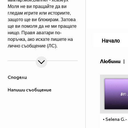
Моля не ви пращайте да ви
гледам игрите или историите,
защото ще ви блокирам. Затова
ще ви помоля да не ми пращате
нищо. Правя аватари по-
поръчка, ако искате пишете на
Начало
лично съобщение (ЛС).
Харесва ми да се запознавам с
хора и да им помагам с каквото
Любими
|
мога. Не участвам в конкурси. В
сайта има много хубави
Сподели
аватари,банери и клипове. Има
много красиви профили. Също
Напиши съобщение
,че се запознах с много добри
хора. Е СЕГА НЕЩО ЗА МЕН.
Така обичам много,много и
много да правя аватари. Идоли -
Селена Гомез и Нина Добрев.
• Selena G.
Те двете са ми симпатични. Но