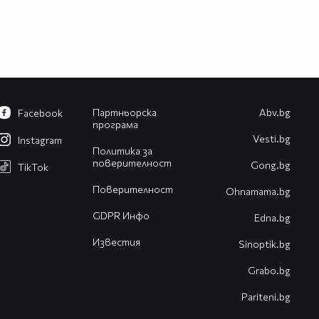
Партньорска
Abv.bg
Facebook
програма
Vesti.bg
Instagram
Политика за
поверителност
Gong.bg
TikTok
Поверителност
Оhnamama.bg
GDPR Инфо
Edna.bg
Известия
Sinoptik.bg
Grabo.bg
Pariteni.bg