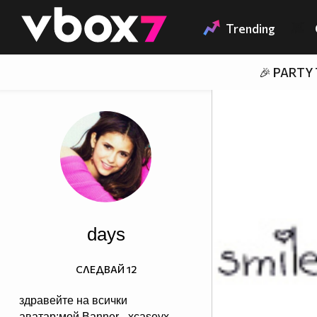
Member of
👾
Trending
🎉 PARTY
days
СЛЕДВАЙ
12
здравейте на всички
аватар:мой,Banner - xcaseyx