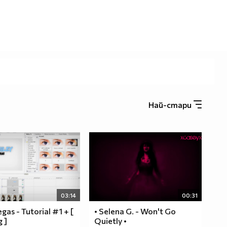
Най-стари
03:14
00:31
gas - Tutorial #1 + [
• Selena G. - Won't Go
g ]
Quietly •