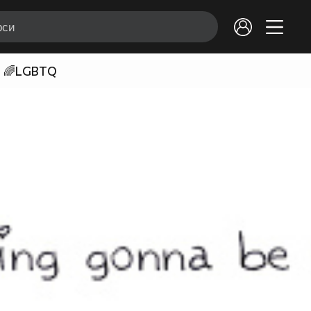
🌈LGBTQ