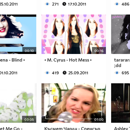
25.10.2011
271
17.10.2011
486
00:10
00:16
ena - Blind •
• M. Cyrus - Hot Mess •
tarara
;dd
01.10.2011
419
25.09.2011
695
03:05
01:00
et Me Go -
Късмет Чарли - Спенсър
Ashley 