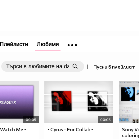
Плейлисти
Любими
|
Пусни в плейлист
00:05
00:05
- Watch Me •
• Cyrus - For Collab •
Sony Ve
colorin