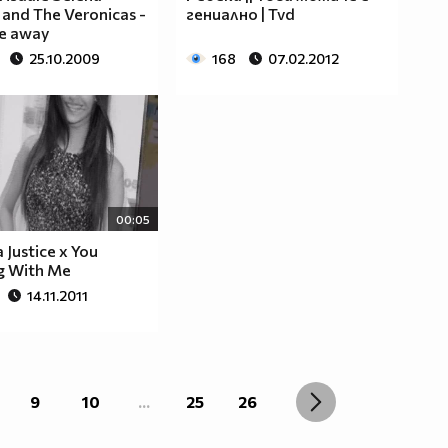
and The Veronicas -
гениално | Tvd
e away
25.10.2009
168
07.02.2012
00:05
a Justice x You
g With Me
14.11.2011
9
10
...
25
26