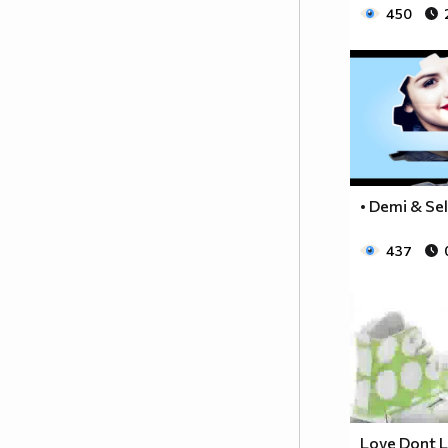
имат нещо общо. И двете са си
450
създали невероятна репотация
и имат жесток талант. Та общото
е,че са актриси. Двете са много
красиви. Имат чудесна усмивка.
Харесвам очите им. Имам всяка
снимка от фотосесиите има.
Хубаво ми е като чуя,че имат
нова фотосесия или,че Селена
• Demi & Sel
има нова песен,а Нина,че е
дала интервю. ЧАО!!!
437
Love Dont L