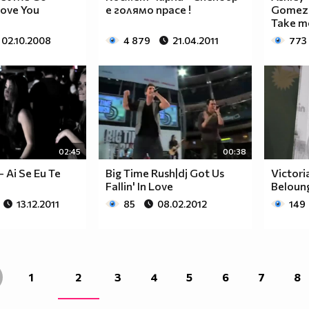
Love You
е голямо прасе !
Gomez 
Take m
02.10.2008
4 879
21.04.2011
773
02:45
00:38
- Ai Se Eu Te
Big Time Rush|dj Got Us
Victori
Fallin' In Love
Beloun
13.12.2011
85
08.02.2012
149
1
2
3
4
5
6
7
8