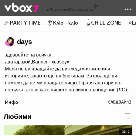
Member of
👾
🎉 PARTY TIME
👂 Клю – клю
🪀CHILL ZONE
⭐Li
days
здравейте на всички
аватар:мой,Banner - xcaseyx
Моля не ви пращайте да ви гледам игрите или
историите, защото ще ви блокирам. Затова ще ви
помоля да не ми пращате нищо. Правя аватари по-
поръчка, ако искате пишете на лично съобщение (ЛС).
Харесва ми да се запознавам с хора и да им помагам с
Инфо
СЛЕДВАЙ
12
каквото мога. Не участвам в конкурси. В сайта има
много хубави аватари,банери и клипове. Има много
Любими
красиви профили. Също ,че се запознах с много добри
хора. Е СЕГА НЕЩО ЗА МЕН. Така обичам много,много
и много да правя аватари. Идоли - Селена Гомез и
03:19