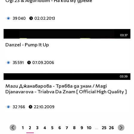
Ogi 23 & Algoriddim - На кой му дреме
39 040
02.02.2013
03:37
Danzel - Pump It Up
35 591
07.09.2006
03:39
Маги Джанаварова - Трябва да знам / Magi
Djanavarova - Triabva Da Znam [ Official High Quality ]
32 766
22.10.2009
1
2
3
4
5
6
7
8
9
10
...
25
26