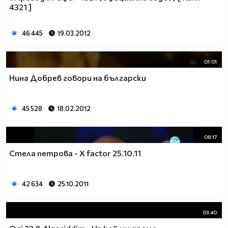
4321 ]
46 445
19.03.2012
01:01
Нина Добрев говори на български
45 528
18.02.2012
08:17
Стела петрова - X factor 25.10.11
42 634
25.10.2011
03:40