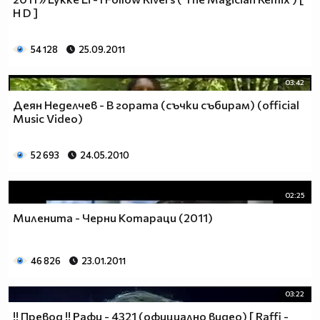
H D ]
54 128
25.09.2011
03:42
Деян Неделчев - В гората (съчки събирам) (official
Music Video)
52 693
24.05.2010
02:25
Миленита - Черни Котараци (2011)
46 826
23.01.2011
03:22
!! Превод !! Рафи - 4321 (официално видео) [ Raffi -