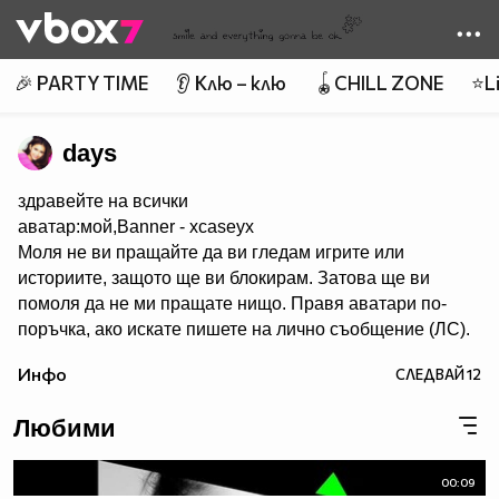
Member of
👾
🎉 PARTY TIME
👂 Клю – клю
🪀CHILL ZONE
⭐Li
days
здравейте на всички
аватар:мой,Banner - xcaseyx
Моля не ви пращайте да ви гледам игрите или
историите, защото ще ви блокирам. Затова ще ви
помоля да не ми пращате нищо. Правя аватари по-
поръчка, ако искате пишете на лично съобщение (ЛС).
Харесва ми да се запознавам с хора и да им помагам с
Инфо
СЛЕДВАЙ
12
каквото мога. Не участвам в конкурси. В сайта има
много хубави аватари,банери и клипове. Има много
Любими
красиви профили. Също ,че се запознах с много добри
хора. Е СЕГА НЕЩО ЗА МЕН. Така обичам много,много
и много да правя аватари. Идоли - Селена Гомез и
00:09