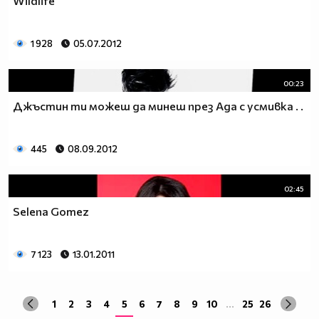
Wildlife
1 928
05.07.2012
00:23
Джъстин ти можеш да минеш през Ада с усмивка . .
445
08.09.2012
02:45
Selena Gomez
7 123
13.01.2011
1
2
3
4
5
6
7
8
9
10
...
25
26