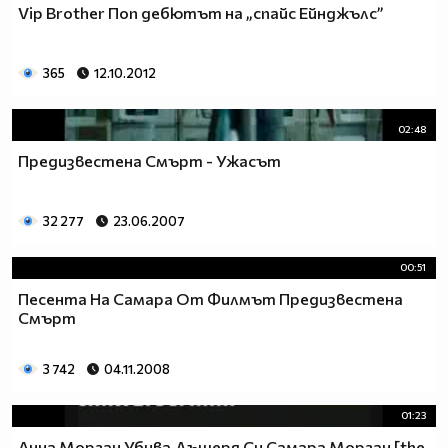
Vip Brother Поп дебютът на „спайс Ейнджълс”
365
12.10.2012
02:48
Предизвестена Смърт - Ужасът
32 277
23.06.2007
00:51
Песента На Самара От Филмът Предизвестeна
Смърт
3 742
04.11.2008
01:23
Анна Морган Убива Дъщеря Си Самара Морган [the