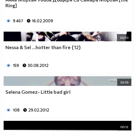
Ring]
9 467
16.02.2009
00:10
Nessa & Sel ...hotter than fire {12}
159
30.08.2012
03:05
Selena Gomez- Little bad girl
108
29.02.2012
00:12