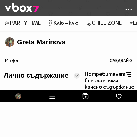
Member of
👾
🎉 PARTY TIME
👂 Клю – клю
🪀CHILL ZONE
⭐Li
Greta Marinova
Инфо
СЛЕДВАЙ
0
Потребителят
Лично съдържание
все още няма
качено съдържание.