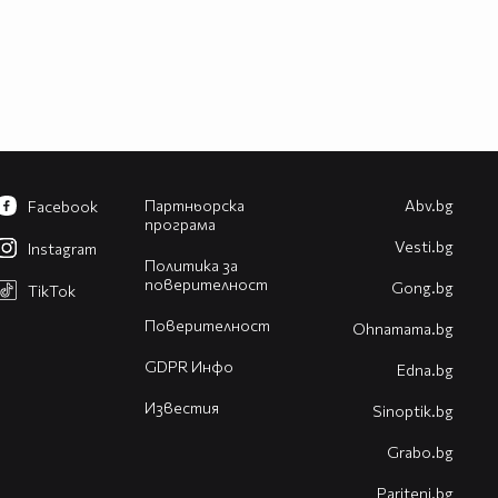
Партньорска
Abv.bg
Facebook
програма
Vesti.bg
Instagram
Политика за
поверителност
Gong.bg
TikTok
Поверителност
Оhnamama.bg
GDPR Инфо
Edna.bg
Известия
Sinoptik.bg
Grabo.bg
Pariteni.bg