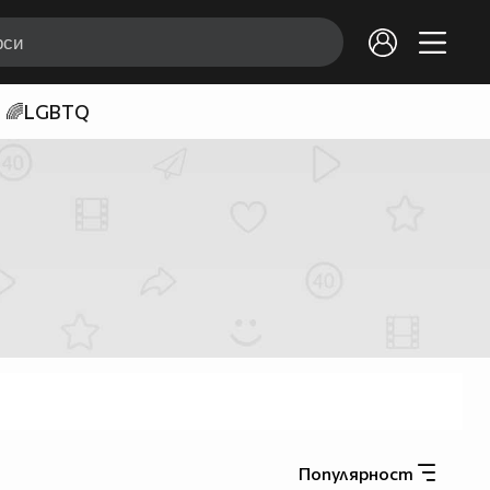
🌈LGBTQ
Популярност