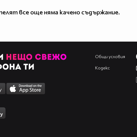
елят все още няма качено съдържание.
Общи условия
Кодекс