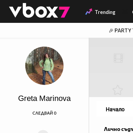
Member of
👾
Trending
🎉 PARTY
Greta Marinova
Начало
СЛЕДВАЙ
0
Лично съд