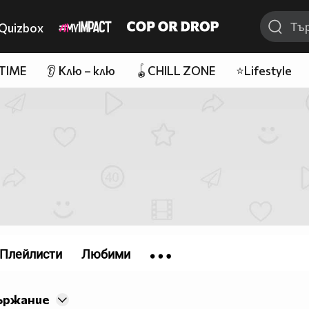
Quizbox
 TIME
👂 Клю – клю
🪀CHILL ZONE
⭐Lifestyle
Плейлисти
Любими
ържание