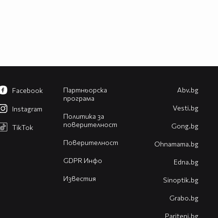
Партньорска
Abv.bg
Facebook
програма
Vesti.bg
Instagram
Политика за
поверителност
Gong.bg
TikTok
Поверителност
Оhnamama.bg
GDPR Инфо
Edna.bg
Известия
Sinoptik.bg
Grabo.bg
Pariteni.bg