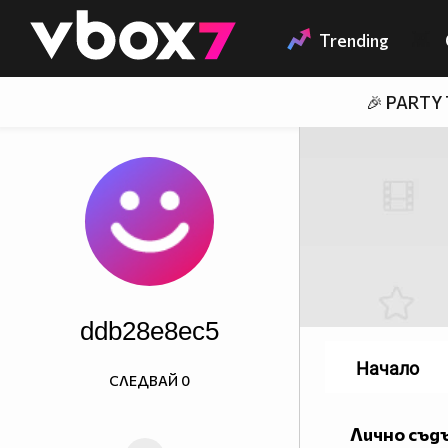
Member of
👾
Trending
🎉 PARTY
ddb28e8ec5
Начало
СЛЕДВАЙ
0
Лично съд