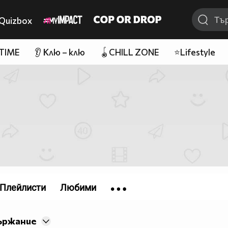
Quizbox
 TIME
👂 Клю – клю
🪀CHILL ZONE
⭐Lifestyle
Плейлисти
Любими
ържание