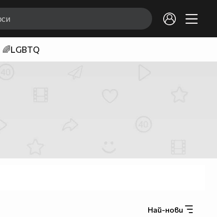
🌈LGBTQ
Най-нови