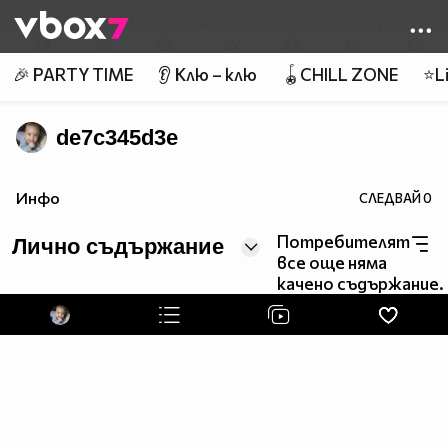
Member of
👾
🎉 PARTY TIME
👂 Клю – клю
🪀CHILL ZONE
⭐Li
de7c345d3e
Инфо
СЛЕДВАЙ
0
Потребителят
Лично съдържание
все още няма
качено съдържание.