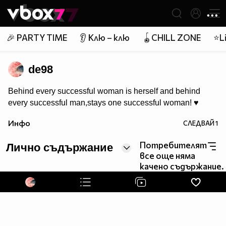
Member of
👾
🎉 PARTY TIME
👂 Клю – клю
🪀CHILL ZONE
⭐Li
de98
Behind every successful woman is herself and behind
every successful man,stays one successful woman! ♥
Инфо
СЛЕДВАЙ
1
Потребителят
Лично съдържание
все още няма
качено съдържание.