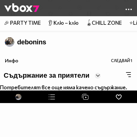
Member of
👾
🎉 PARTY TIME
👂 Клю – клю
🪀CHILL ZONE
⭐Li
debonins
Инфо
СЛЕДВАЙ
1
Съдържание за приятели
Потребителят все още няма качено съдържание.