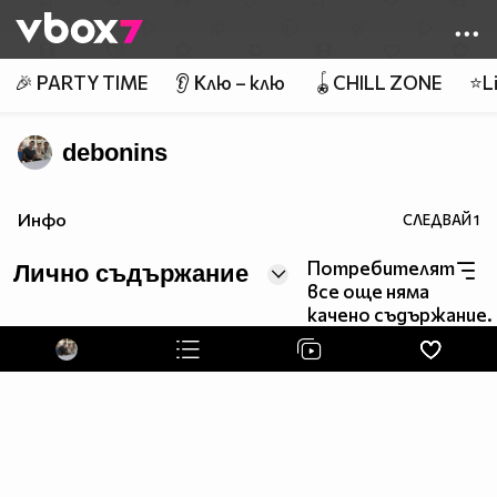
Member of
👾
🎉 PARTY TIME
👂 Клю – клю
🪀CHILL ZONE
⭐Li
debonins
Инфо
СЛЕДВАЙ
1
Потребителят
Лично съдържание
все още няма
качено съдържание.