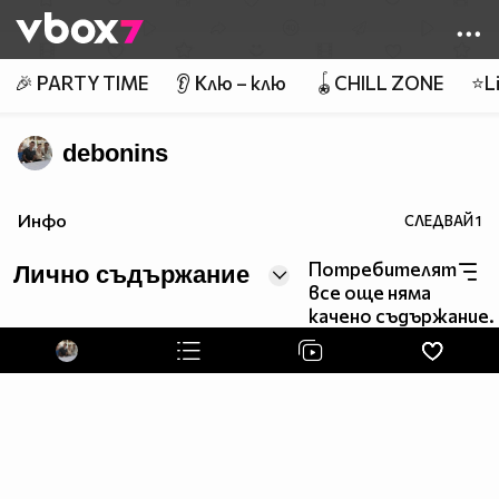
Member of
👾
🎉 PARTY TIME
👂 Клю – клю
🪀CHILL ZONE
⭐Li
debonins
Инфо
СЛЕДВАЙ
1
Потребителят
Лично съдържание
все още няма
качено съдържание.