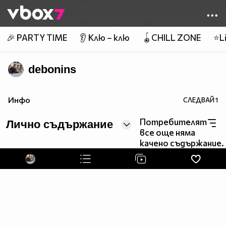
Member of
👾
🎉 PARTY TIME
👂 Клю – клю
🪀CHILL ZONE
⭐Li
debonins
Инфо
СЛЕДВАЙ
1
Потребителят
Лично съдържание
все още няма
качено съдържание.