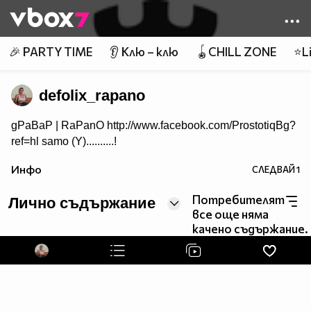
Member of
👾
🎉 PARTY TIME
👂 Клю – клю
🪀CHILL ZONE
⭐Li
defolix_rapano
gPaBaP | RaPanO http://www.facebook.com/ProstotiqBg?
ref=hl samo (Y)..........!
Инфо
СЛЕДВАЙ
1
Потребителят
Лично съдържание
все още няма
качено съдържание.