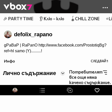
Member of
👾
🎉 PARTY TIME
👂 Клю – клю
🪀CHILL ZONE
⭐Li
defolix_rapano
gPaBaP | RaPanO http://www.facebook.com/ProstotiqBg?
ref=hl samo (Y)..........!
Инфо
СЛЕДВАЙ
1
Потребителят
Лично съдържание
все още няма
качено съдържание.