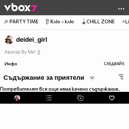
Member of
👾
🎉 PARTY TIME
👂 Клю – клю
🪀CHILL ZONE
⭐Li
deidei_girl
Аватар By Me! ;]]
Инфо
СЛЕДВАЙ
5
Съдържание за приятели
Потребителят все още няма качено съдържание.