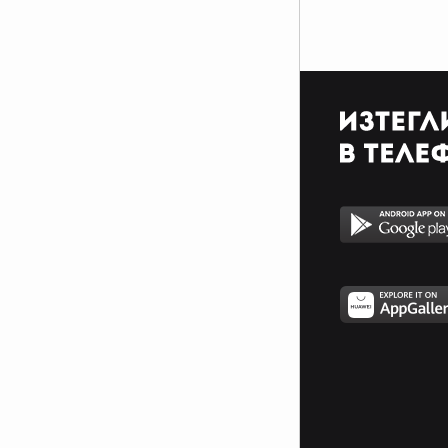
1.Kрасиво влюбено момиче