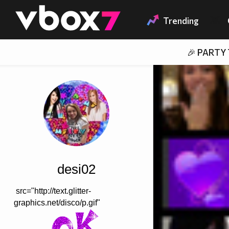
Member of
👾
Trending
🎉 PARTY
desi02
src="http://text.glitter-
graphics.net/disco/p.gif"