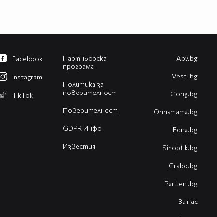
Партньорска
Abv.bg
Facebook
програма
Vesti.bg
Instagram
Политика за
поверителност
Gong.bg
TikTok
Поверителност
Оhnamama.bg
GDPR Инфо
Edna.bg
Известия
Sinoptik.bg
Grabo.bg
Pariteni.bg
За нас