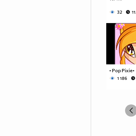
32
11
• Pop Pixie•
1 186