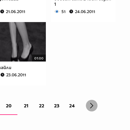
1
21.06.2011
51
24.06.2011
01:00
майли
23.06.2011
20
21
22
23
24