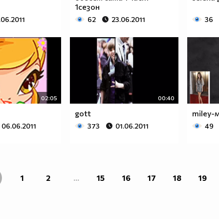
1сезон
.06.2011
62
23.06.2011
36
02:05
00:40
gott
miley-
06.06.2011
373
01.06.2011
49
1
2
...
15
16
17
18
19