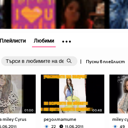
Плейлисти
Любими
|
Пусни в плейлист
$$$_
$$$_
____
____
____
____
____
$$$_
01:00
00:48
$$$_
 miley Cyrus
резолтатите
miley c
6.06.2011
22
11.06.2011
49