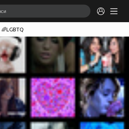
🌈LGBTQ