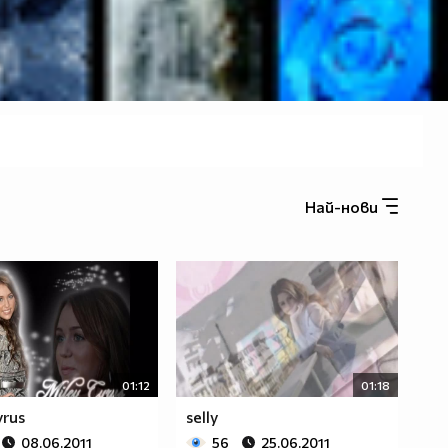
Най-нови
01:12
01:18
yrus
selly
08.06.2011
56
25.06.2011