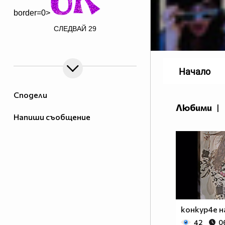
border=0>
СЛЕДВАЙ
29
border=0>
Начало
Сподели
Любими
|
$$h_______$$$_____$$$___$$$_______$$$_$$$$$$$$
Напиши съобщение
$$$_____$$$$$$$$$$$$$$$_$$$_______$$$_$$$$$$$$
$$$____$$$____$$$____$$$_$$$_____$$$__$$$_____
$$$____$$$___________$$$_$$$_____$$$__$$$_____
$$$_____$$$_________$$$___$$$___$$$___$$$$$$$$
$$$______$$$_______$$$_____$$$_$$$____$$$_____
$$$_______$$$_____$$$______$$$_$$$____$$$_____
$$$$$$$$$___$$$_$$$_________$$$$$_____$$$$$$$$
$$$$$$$$$_____$$$____________$$$______$$$$$$$$
конкур4е на
42
0