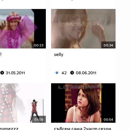
00:23
00:34
!
selly
31.05.2011
42
08.06.2011
01:06
00:54
 gomezzz
съвсем сама 2част сезон