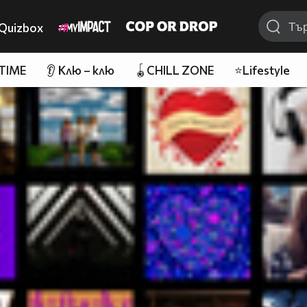
Quizbox
 TIME
👂 Клю – клю
🪀CHILL ZONE
⭐Lifestyle