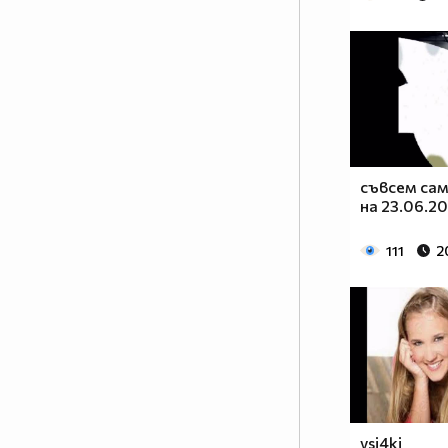
съвсем са
на 23.06.20
111
2
vsi4ki