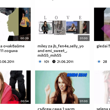
00:39
01:00
ма очаквайте
miley za jb_fen4e,selly_yo
gledai !!
11 година
and emi_sweet_,
mih55_mih55
0.06.2011
101
21.06.2011
28
00:54
01:00
съвсем сама 1 част
selena