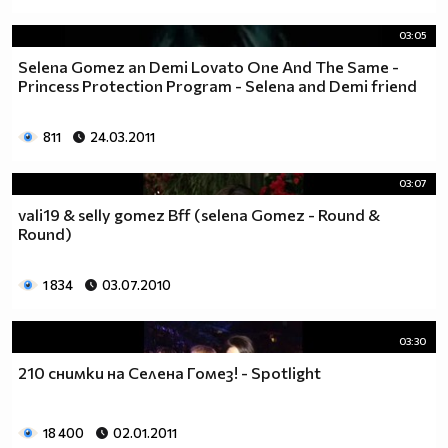
$$$$$$$$$_____$$$____________$$$______$$$$$$$$$$
03:05
Selena Gomez an Demi Lovato One And The Same -
Princess Protection Program - Selena and Demi friend
811
24.03.2011
03:07
vali19 & selly gomez Bff (selena Gomez - Round &
Round)
1 834
03.07.2010
03:30
210 снимки на Селена Гомез! - Spotlight
18 400
02.01.2011