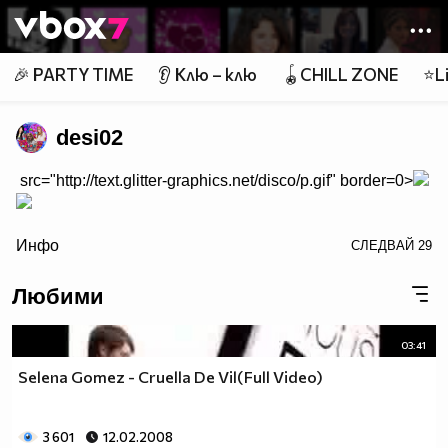
Member of
👾
🎉 PARTY TIME
👂 Клю – клю
🪀CHILL ZONE
⭐Li
desi02
src="http://text.glitter-graphics.net/disco/p.gif" border=0>
border=0>
Инфо
СЛЕДВАЙ
29
$$h_______$$$_____$$$___$$$_______$$$_$$$$$$$$$$
Любими
$$$_____$$$$$$$$$$$$$$$_$$$_______$$$_$$$$$$$$$$
$$$____$$$____$$$____$$$_$$$_____$$$__$$$_______
$$$____$$$___________$$$_$$$_____$$$__$$$_______
03:41
$$$_____$$$_________$$$___$$$___$$$___$$$$$$$$__
Selena Gomez - Cruella De Vil(Full Video)
$$$______$$$_______$$$_____$$$_$$$____$$$_______
$$$_______$$$_____$$$______$$$_$$$____$$$_______
$$$$$$$$$___$$$_$$$_________$$$$$_____$$$$$$$$$$
3 601
12.02.2008