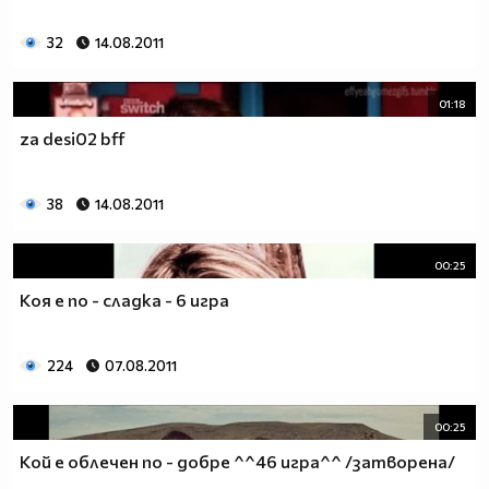
32
14.08.2011
01:18
za desi02 bff
38
14.08.2011
00:25
Коя е по - сладка - 6 игра
224
07.08.2011
00:25
Кой е облечен по - добре ^^46 игра^^ /затворена/