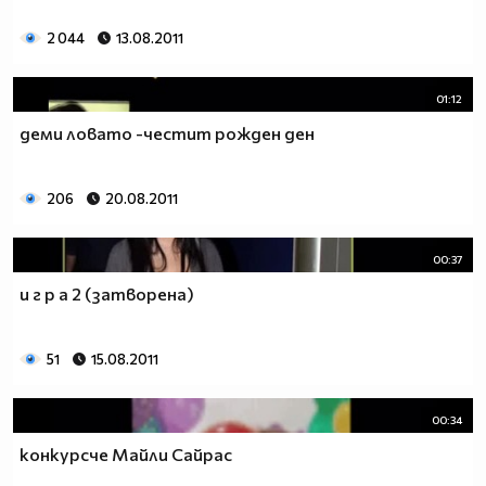
2 044
13.08.2011
01:12
деми ловато -честит рожден ден
206
20.08.2011
00:37
и г р а 2 (затворена)
1.Kрасиво влюбено момиче защо в очите има скръб
нима ти някого обичаш,а той на теб обърна гръб.Сълзи
51
15.08.2011
по бузите се стичат и галят нежното лице,но знаеш ли
на теб не ти прилича да плачеш за едно момче!
00:34
2.Когато ме гледаш настръхвам и бързо
конкурсче Майли Сайрас
замлъквам.Когато млъкна те изпивам жадно с поглед и