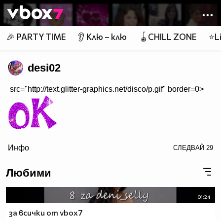
Member of
👾
🎉 PARTY TIME
👂 Клю – клю
🪀CHILL ZONE
⭐Li
desi02
src="http://text.glitter-graphics.net/disco/p.gif" border=0>
Инфо
СЛЕДВАЙ
29
border=0>
Любими
$$h_______$$$_____$$$___$$$_______$$$_$$$$$$$$$$
$$$_____$$$$$$$$$$$$$$$_$$$_______$$$_$$$$$$$$$$
01:24
$$$____$$$____$$$____$$$_$$$_____$$$__$$$_______
за всички от vbox7
$$$____$$$___________$$$_$$$_____$$$__$$$_______