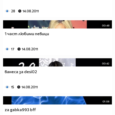
$$$_____$$$_________$$$___$$$___$$$___$$$$$$$$__
28
14.08.2011
$$$______$$$_______$$$_____$$$_$$$____$$$_______
$$$_______$$$_____$$$______$$$_$$$____$$$_______
$$$$$$$$$___$$$_$$$_________$$$$$_____$$$$$$$$$$
00:48
$$$$$$$$$_____$$$____________$$$______$$$$$$$$$$
1 част любими певици
17
14.08.2011
00:42
ванеса за desi02
15
14.08.2011
01:06
za gabka993 bff