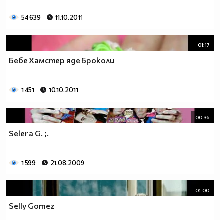
54 639
11.10.2011
01:17
Бебе Хамстер яде Броколи
1 451
10.10.2011
00:36
Selena G. ;.
1.Kрасиво влюбено момиче защо в очите има скръб
нима ти някого обичаш,а той на теб обърна гръб.Сълзи
1 599
21.08.2009
по бузите се стичат и галят нежното лице,но знаеш ли
на теб не ти прилича да плачеш за едно момче!
01:00
2.Когато ме гледаш настръхвам и бързо
Selly Gomez
замлъквам.Когато млъкна те изпивам жадно с поглед и