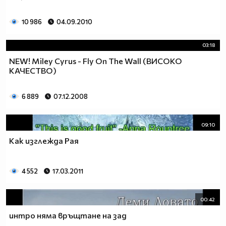
$$$_____$$$_________$$$___$$$___$$$___$$$$$$$$__
10 986
04.09.2010
$$$______$$$_______$$$_____$$$_$$$____$$$_______
$$$_______$$$_____$$$______$$$_$$$____$$$_______
$$$$$$$$$___$$$_$$$_________$$$$$_____$$$$$$$$$$
03:18
$$$$$$$$$_____$$$____________$$$______$$$$$$$$$$
NEW! Miley Cyrus - Fly On The Wall (ВИСОКО
КАЧЕСТВО)
6 889
07.12.2008
09:10
Как изглежда Рая
4 552
17.03.2011
00:42
интро няма връщтане на зад