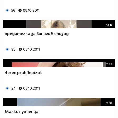
56
08.10.2011
04:17
предателка за винаги 5 епизод
98
08.10.2011
01:24
4eren prah 1epizot
24
08.10.2011
01:34
Малки пухченца