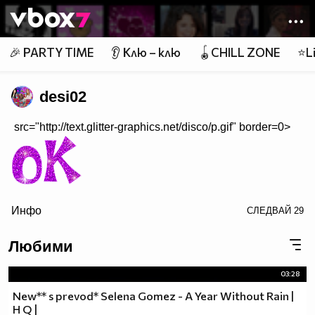
Member of
👾
🎉 PARTY TIME
👂 Клю – клю
🪀CHILL ZONE
⭐Li
desi02
src="http://text.glitter-graphics.net/disco/p.gif" border=0>
Инфо
СЛЕДВАЙ
29
border=0>
Любими
$$h_______$$$_____$$$___$$$_______$$$_$$$$$$$$$$
03:28
$$$_____$$$$$$$$$$$$$$$_$$$_______$$$_$$$$$$$$$$
New** s prevod* Selena Gomez - A Year Without Rain |
$$$____$$$____$$$____$$$_$$$_____$$$__$$$_______
H Q |
$$$____$$$___________$$$_$$$_____$$$__$$$_______