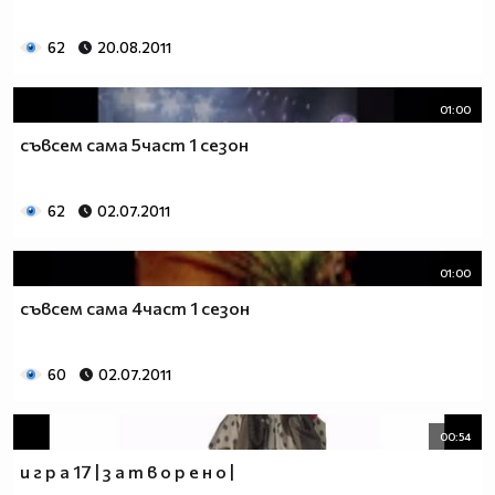
$$$_____$$$_________$$$___$$$___$$$___$$$$$$$$__
62
20.08.2011
$$$______$$$_______$$$_____$$$_$$$____$$$_______
$$$_______$$$_____$$$______$$$_$$$____$$$_______
$$$$$$$$$___$$$_$$$_________$$$$$_____$$$$$$$$$$
01:00
$$$$$$$$$_____$$$____________$$$______$$$$$$$$$$
съвсем сама 5част 1 сезон
62
02.07.2011
01:00
съвсем сама 4част 1 сезон
60
02.07.2011
00:54
и г р а 17 | з а т в о р е н о |