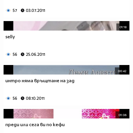
57
03.07.2011
01:18
selly
56
25.06.2011
00:42
интро няма връщтане на зад
1.Kрасиво влюбено момиче защо в очите има скръб
нима ти някого обичаш,а той на теб обърна гръб.Сълзи
56
08.10.2011
по бузите се стичат и галят нежното лице,но знаеш ли
на теб не ти прилича да плачеш за едно момче!
01:06
2.Когато ме гледаш настръхвам и бързо
преди или сега ви по кефи
замлъквам.Когато млъкна те изпивам жадно с поглед и