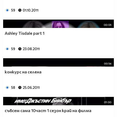
59
01.10.2011
00:05
Ashley Tisdale part 1
59
23.08.2011
00:54
конкурс на селена
58
25.06.2011
01:00
съвсем сама 10част 1 сезон край на филма