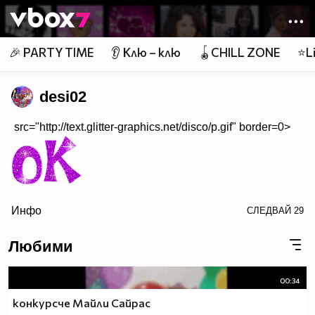
Member of
👾
🎉 PARTY TIME
👂 Клю – клю
🪀CHILL ZONE
⭐Li
desi02
src="http://text.glitter-graphics.net/disco/p.gif" border=0>
Инфо
СЛЕДВАЙ
29
border=0>
Любими
$$h_______$$$_____$$$___$$$_______$$$_$$$$$$$$$$
$$$_____$$$$$$$$$$$$$$$_$$$_______$$$_$$$$$$$$$$
00:34
$$$____$$$____$$$____$$$_$$$_____$$$__$$$_______
конкурсче Майли Сайрас
$$$____$$$___________$$$_$$$_____$$$__$$$_______