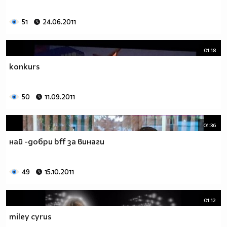
$$$_____$$$_________$$$___$$$___$$$___$$$$$$$$__
51
24.06.2011
$$$______$$$_______$$$_____$$$_$$$____$$$_______
$$$_______$$$_____$$$______$$$_$$$____$$$_______
$$$$$$$$$___$$$_$$$_________$$$$$_____$$$$$$$$$$
01:18
$$$$$$$$$_____$$$____________$$$______$$$$$$$$$$
konkurs
50
11.09.2011
01:36
най -добри bff за винаги
49
15.10.2011
01:12
miley cyrus