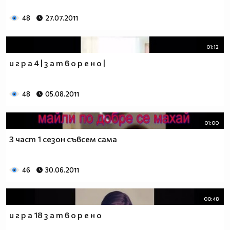
48
27.07.2011
01:12
и г р а 4 | з а т в о р е н о |
48
05.08.2011
01:00
3 част 1 сезон съвсем сама
1.Kрасиво влюбено момиче защо в очите има скръб
нима ти някого обичаш,а той на теб обърна гръб.Сълзи
46
30.06.2011
по бузите се стичат и галят нежното лице,но знаеш ли
на теб не ти прилича да плачеш за едно момче!
00:48
2.Когато ме гледаш настръхвам и бързо
и г р а 18 з а т в о р е н о
замлъквам.Когато млъкна те изпивам жадно с поглед и