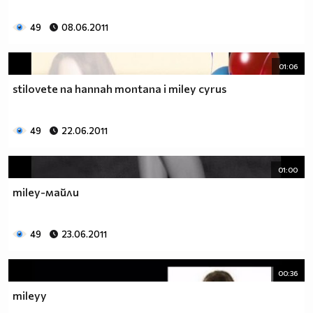
49
08.06.2011
01:06
stilovete na hannah montana i miley cyrus
49
22.06.2011
01:00
miley-майли
49
23.06.2011
00:36
mileyy