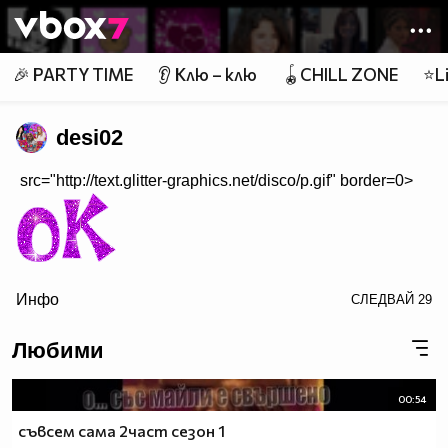
Member of
👾
🎉 PARTY TIME
👂 Клю – клю
🪀CHILL ZONE
⭐Li
desi02
src="http://text.glitter-graphics.net/disco/p.gif" border=0>
Инфо
СЛЕДВАЙ
29
border=0>
Любими
$$h_______$$$_____$$$___$$$_______$$$_$$$$$$$$$$
$$$_____$$$$$$$$$$$$$$$_$$$_______$$$_$$$$$$$$$$
00:54
$$$____$$$____$$$____$$$_$$$_____$$$__$$$_______
съвсем сама 2част сезон 1
$$$____$$$___________$$$_$$$_____$$$__$$$_______