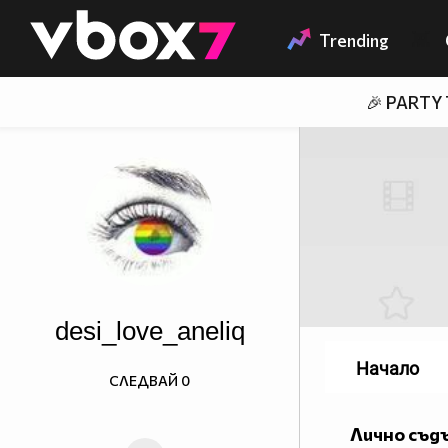
Member of
👾
Trending
🎉 PARTY
desi_love_aneliq
Начало
СЛЕДВАЙ
0
Лично съд