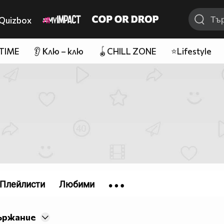
Quizbox
 TIME
👂 Клю – клю
🪀CHILL ZONE
⭐Lifestyle
Плейлисти
Любими
ържание