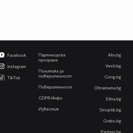
Партньорска
Abv.bg
Facebook
програма
Vesti.bg
Instagram
Политика за
поверителност
Gong.bg
TikTok
Поверителност
Оhnamama.bg
GDPR Инфо
Edna.bg
Известия
Sinoptik.bg
Grabo.bg
Pariteni.bg