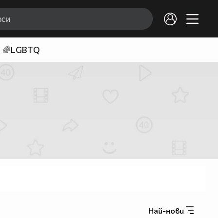
🌈LGBTQ
Най-нови