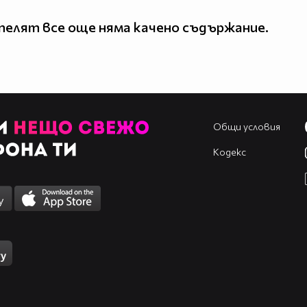
елят все още няма качено съдържание.
Общи условия
Кодекс