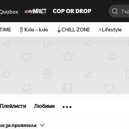
Quizbox
 TIME
👂 Клю – клю
🪀CHILL ZONE
⭐Lifestyle
Плейлисти
Любими
е за приятели