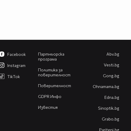
Партньорска
Abv.bg
Facebook
програма
Vesti.bg
Instagram
Политика за
поверителност
Gong.bg
TikTok
Поверителност
Оhnamama.bg
GDPR Инфо
Edna.bg
Известия
Sinoptik.bg
Grabo.bg
Pariteni.bg