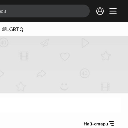
🌈LGBTQ
Най-стари