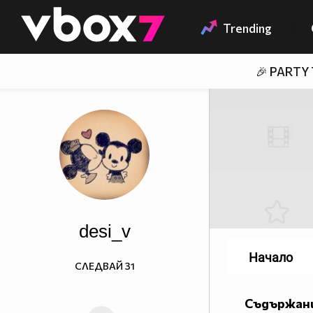
Member of
👾
Trending
🎉 PARTY
desi_v
Начало
СЛЕДВАЙ
31
Съдържани