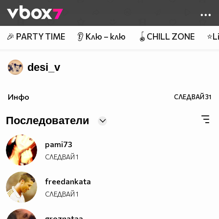
Member of
👾
🎉 PARTY TIME
👂 Клю – клю
🪀CHILL ZONE
⭐Li
desi_v
Инфо
СЛЕДВАЙ
31
Последователи
pami73
СЛЕДВАЙ
1
freedankata
СЛЕДВАЙ
1
groznataa