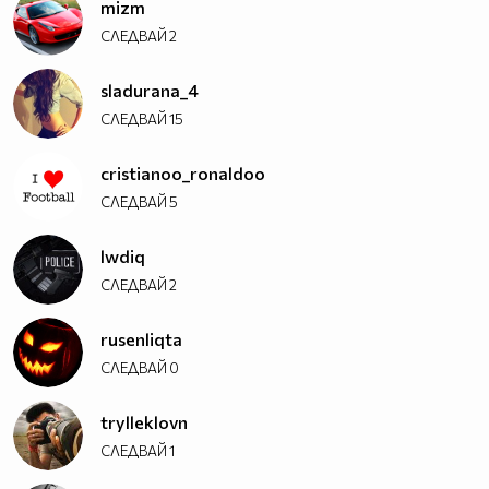
mizm
СЛЕДВАЙ
2
sladurana_4
СЛЕДВАЙ
15
cristianoo_ronaldoo
СЛЕДВАЙ
5
lwdiq
СЛЕДВАЙ
2
rusenliqta
СЛЕДВАЙ
0
trylleklovn
СЛЕДВАЙ
1