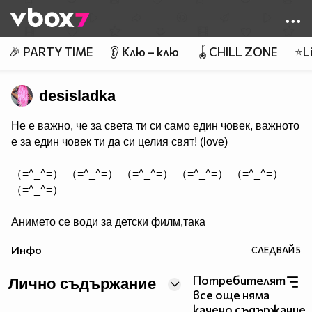
Member of
👾
🎉 PARTY TIME
👂 Клю – клю
🪀CHILL ZONE
⭐Li
desisladka
Не е важно, че за света ти си само един човек, важното
е за един човек ти да си целия свят! (love)
（=^_^=） （=^_^=） （=^_^=） （=^_^=） （=^_^=）
（=^_^=）
Анимето се води за детски филм,така
ли? Да бе,да!
Инфо
СЛЕДВАЙ
5
Анимето е игрален филм под формата на сериал,
включващ драма, фантастика, комедия, романтика.
Потребителят
Лично съдържание
Единствената разлика между игралните сериали и
все още няма
анимето е, че анимето е нарисувано... Ако подкрепяш
качено съдържание.