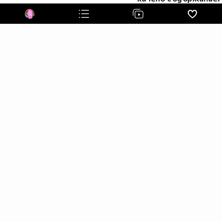
тази теза, може да копнеш това в профилчето си :)
^‿^ ^‿^ ^‿^ ^‿^ ^‿^ ^‿^ ^‿^ ^‿^ ^‿^ ^‿^ ^‿^ ^‿^
◉◡◉ И в най-лошите моменти, ситуацията може да е и
по-лоша! ◉◡◉ ◉◡◉ ◉◡◉ ◉◡◉ ◉◡◉ ◉◡◉