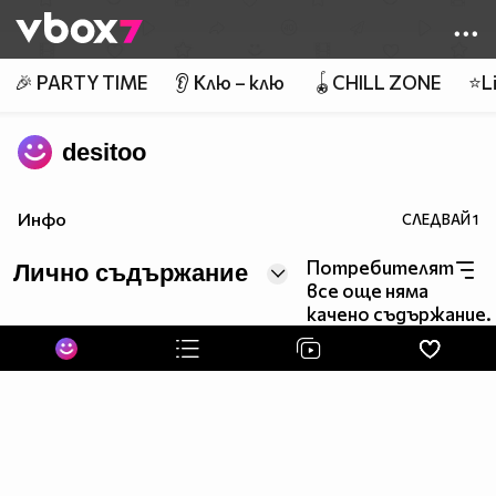
Member of
👾
🎉 PARTY TIME
👂 Клю – клю
🪀CHILL ZONE
⭐Li
desitoo
Инфо
СЛЕДВАЙ
1
Потребителят
Лично съдържание
все още няма
качено съдържание.