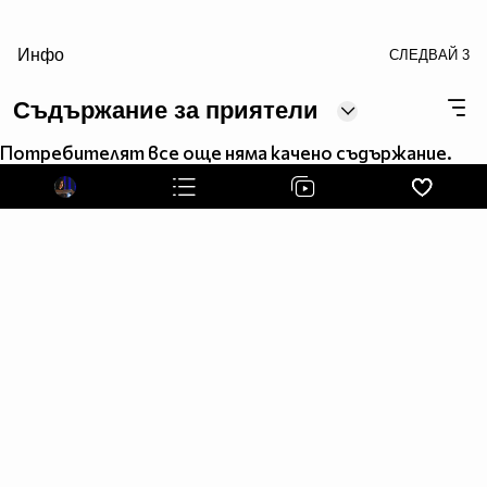
/>
Инфо
СЛЕДВАЙ
3
●▬▬▬▬▬ஜ۩۞۩ஜ▬▬▬ஜ۩۞۩ஜ▬▬▬▬▬Love▬▬▬
Съдържание за приятели
Потребителят все още няма качено съдържание.
●▬▬▬▬▬ஜ۩۞۩ஜ▬▬▬ஜ۩۞۩ஜ▬▬▬▬▬Love▬▬▬