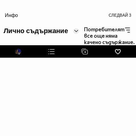
/>
Инфо
СЛЕДВАЙ
3
●▬▬▬▬▬ஜ۩۞۩ஜ▬▬▬ஜ۩۞۩ஜ▬▬▬▬▬Love▬▬▬
Потребителят
Лично съдържание
все още няма
качено съдържание.
●▬▬▬▬▬ஜ۩۞۩ஜ▬▬▬ஜ۩۞۩ஜ▬▬▬▬▬Love▬▬▬