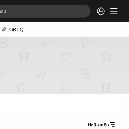
🌈LGBTQ
Най-нови