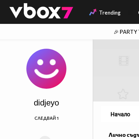
Member of
👾
Trending
🎉 PARTY
didjeyo
Начало
СЛЕДВАЙ
1
Лично съд