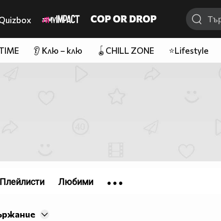
Quizbox
 TIME
👂 Клю – клю
🪀CHILL ZONE
⭐Lifestyle
Плейлисти
Любими
ържание