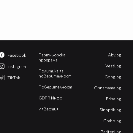
Партньорска
Abv.bg
Facebook
програма
Vesti.bg
Instagram
Политика за
поверителност
Gong.bg
TikTok
Поверителност
Оhnamama.bg
GDPR Инфо
Edna.bg
Известия
Sinoptik.bg
Grabo.bg
Pariteni.bg