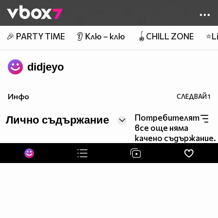
Member of
👾
🎉 PARTY TIME
👂 Клю – клю
🪀CHILL ZONE
⭐Li
didjeyo
Инфо
СЛЕДВАЙ
1
Потребителят
Лично съдържание
все още няма
качено съдържание.