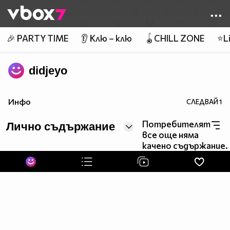
Member of
👾
🎉 PARTY TIME
👂 Клю – клю
🪀CHILL ZONE
⭐Li
didjeyo
Инфо
СЛЕДВАЙ
1
Потребителят
Лично съдържание
все още няма
качено съдържание.