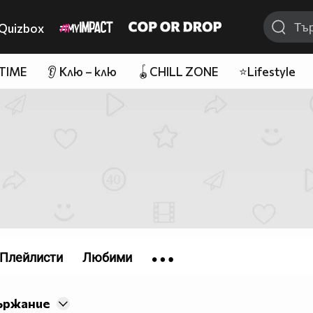
Quizbox
 TIME
👂 Клю – клю
🪀CHILL ZONE
⭐Lifestyle
Плейлисти
Любими
ържание