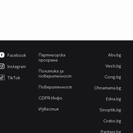
Партньорска
Abv.bg
Facebook
програма
Vesti.bg
Instagram
Политика за
поверителност
Gong.bg
TikTok
Поверителност
Оhnamama.bg
GDPR Инфо
Edna.bg
Известия
Sinoptik.bg
Grabo.bg
Pariteni.bg