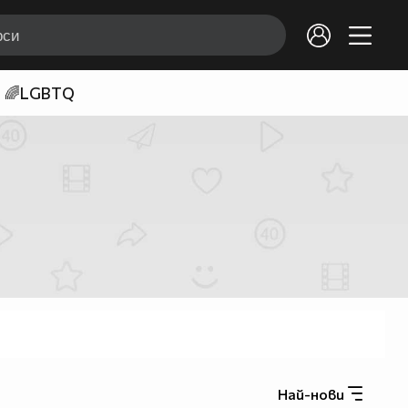
🌈LGBTQ
Най-нови