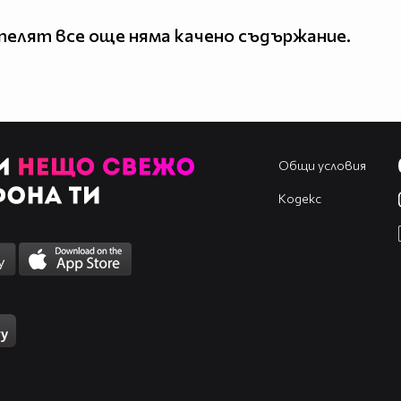
елят все още няма качено съдържание.
Общи условия
Кодекс