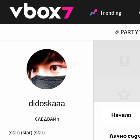
Member of
👾
Trending
🎉 PARTY
didoskaaa
Начало
СЛЕДВАЙ
1
(star) (star) (star)
Лично съд