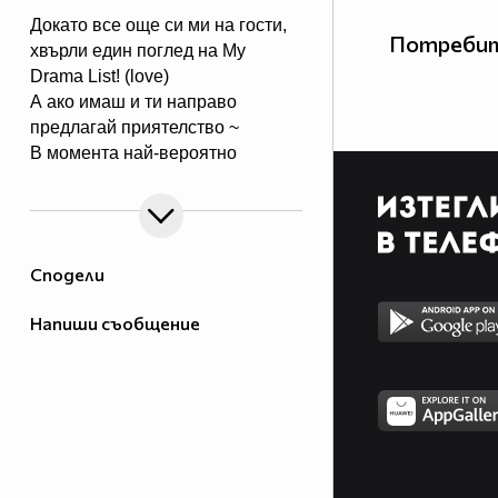
Докато все още си ми на гости,
Потребит
хвърли един поглед на
My
Drama List
! (love)
А ако имаш и ти направо
предлагай приятелство ~
В момента най-вероятно
слушам KPOP с новите
страхотни слушалки MDR-ZX100
(dance)
*припява си~* (music)
Сподели
Когато някой ми предложи
приятелство винаги се чудя
Напиши съобщение
защо го прави....
ще се радвам, ако ми пишеш~
(star) Колкото и глупаво да звучи
:D
Довиждане! 잘있어! кекекеке~